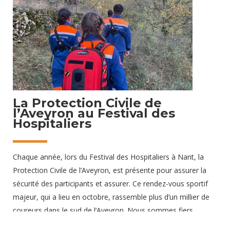
cette cérémonie symbolique est pour nous un acte fort. Il
nous permet d’affirmer notre attachement aux valeurs de
solidarité, de fraternité et de mémoire qui
30 novembre 2024
La Protection Civile de
l’Aveyron au Festival des
Hospitaliers
Chaque année, lors du Festival des Hospitaliers à Nant, la
Protection Civile de l’Aveyron, est présente pour assurer la
sécurité des participants et assurer. Ce rendez-vous sportif
majeur, qui a lieu en octobre, rassemble plus d’un millier de
coureurs dans le sud de l’Aveyron. Nous sommes fiers
d’accompagner cette manifestation depuis de nombreuses