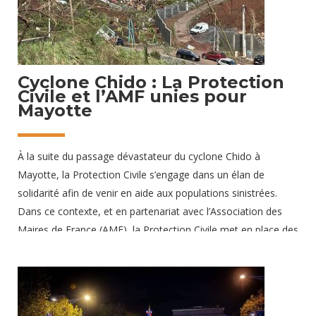
8 janvier 2025
Cyclone Chido : La Protection
Civile et l’AMF unies pour
Mayotte
À la suite du passage dévastateur du cyclone Chido à
Mayotte, la Protection Civile s’engage dans un élan de
solidarité afin de venir en aide aux populations sinistrées.
Dans ce contexte, et en partenariat avec l’Association des
Maires de France (AMF), la Protection Civile met en place des
actions d’urgence visant à répondre aux besoins essentiels
tout en accompagnant les élus et leurs concitoyens dans
cette tragédie sans précédent. Une catastrophe d’ampleur
historique Avec des vents atteignant les 220 km/h, le cyclone