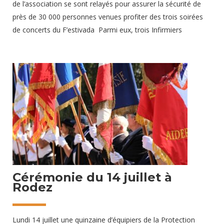
de l’association se sont relayés pour assurer la sécurité de
près de 30 000 personnes venues profiter des trois soirées
de concerts du F’estivada Parmi eux, trois Infirmiers
assuraient une présence paramédicale pour soutenir les
équipes secouristes Une trentaine d’interventions ont été
réalisées, heureusement sans gravité. Quelques spectateurs
ont été orientés vers les urgences pour des examens de
contrôle Lors de cet événement, nos secouristes ont
étroitement collaboré avec les Sapeurs-pompiers
27 juillet 2025
Cérémonie du 14 juillet à
Rodez
Lundi 14 juillet une quinzaine d’équipiers de la Protection