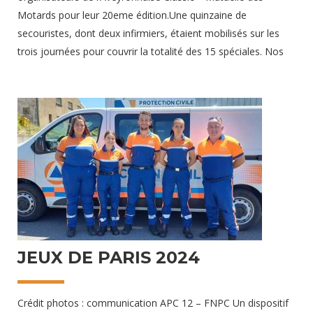
Motards pour leur 20eme édition.Une quinzaine de
secouristes, dont deux infirmiers, étaient mobilisés sur les
trois journées pour couvrir la totalité des 15 spéciales. Nos
équipages étaient systématiquement accompagnés des
médecins à moto de l’équipe d’Amis EnduroDe nombreuses
interventions sans gravité ont été réalisées, et plusieurs
participants ont été transportés vers un centre hospitalier
pour des examens de contrôle par les Sapeurs-pompiers de
l’Aveyron – SDIS 12 ! Merci aux organisateurs pour leur
confiance renouvelée chaque année
25 août 2024
JEUX DE PARIS 2024
Crédit photos : communication APC 12 – FNPC Un dispositif