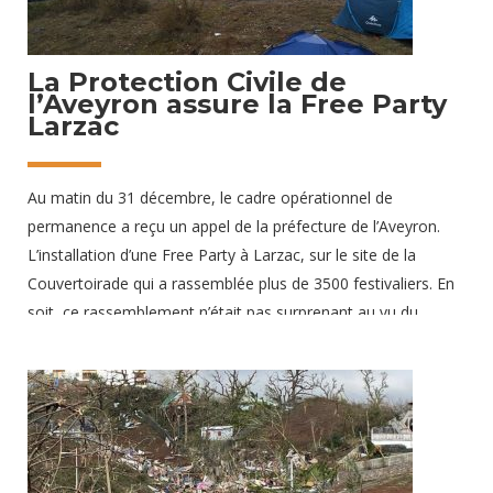
La Protection Civile de
l’Aveyron assure la Free Party
Larzac
Au matin du 31 décembre, le cadre opérationnel de
permanence a reçu un appel de la préfecture de l’Aveyron.
L’installation d’une Free Party à Larzac, sur le site de la
Couvertoirade qui a rassemblée plus de 3500 festivaliers. En
soit, ce rassemblement n’était pas surprenant au vu du
Nouvel An. Mais un facteur inattendu s’est aussi invité à la
fête. À la clef, des températures glaciales – dans les -5°C
avec ressenti -9°C – qui ont rendu les conditions climatiques
particulièrement difficiles. De ce fait, six bénévoles de la
Protection Civile de l’Aveyron et de l’Hérault, rejoints dans la
soirée