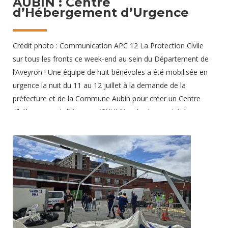
AUBIN : Centre
d’Hébergement d’Urgence
Crédit photo : Communication APC 12 La Protection Civile
sur tous les fronts ce week-end au sein du Département de
l’Aveyron ! Une équipe de huit bénévoles a été mobilisée en
urgence la nuit du 11 au 12 juillet à la demande de la
préfecture et de la Commune Aubin pour créer un Centre
d’hébergement d’Urgence (CHU).Nos équipes ont été
sollicitées en réponse à un orage exceptionnel survenu dans
le secteur de la Ville de Decazeville. Plusieurs familles ont été
hébergées pour la nuit au cœur d’un gymnase de la
commune d’Aubin. Deux engins dont un véhicule de
reconnaissance 4×4
16 juillet 2024