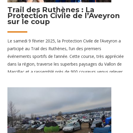
Trail des Ruthènes : La
Protection Civile de l’Aveyron
sur le coup
Le samedi 9 février 2025, la Protection Civile de l’Aveyron a
participé au Trail des Ruthènes, l’un des premiers
événements sportifs de l’année. Cette course, très appréciée
dans la région, traverse les superbes paysages du Vallon de
Marcillac et a rassemblé près de 900 coureurs venus relever
un beau défi sur un parcours naturel et exigeant. Une journée
agréable et tranquille Pour assurer la sécurité de tous, dix
secouristes bénévoles, dont deux infirmiers, ont été
mobilisés. Deux véhicules tout-terrain et un poste de secours
ont été installés pour intervenir rapidement si nécessaire.
Grâce à la formation spécifique de nos équipes
13 février 2025