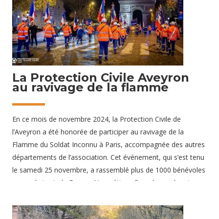
Chido est le plus violent que l’île ait connu depuis 1934. De ce
fait, les conséquences sont dramatiques
18 décembre 2024
La Protection Civile Aveyron
au ravivage de la flamme
En ce mois de novembre 2024, la Protection Civile de
l’Aveyron a été honorée de participer au ravivage de la
Flamme du Soldat Inconnu à Paris, accompagnée des autres
départements de l’association. Cet événement, qui s’est tenu
le samedi 25 novembre, a rassemblé plus de 1000 bénévoles
venus de toute la France. Nous étions fiers de représenter
notre département à travers cinq de nos bénévoles. Arborant
fièrement notre drapeau sur les Champs Élysées. Participer à