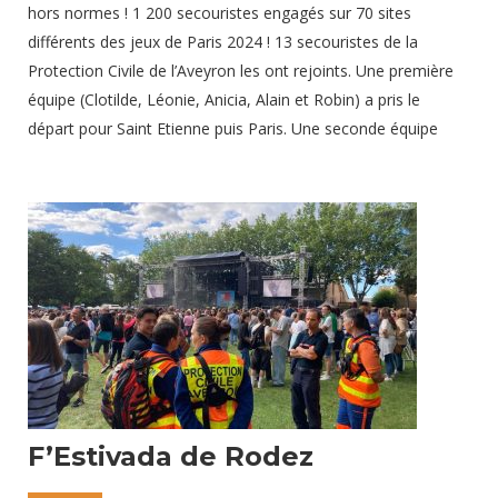
hors normes ! 1 200 secouristes engagés sur 70 sites
différents des jeux de Paris 2024 ! 13 secouristes de la
Protection Civile de l’Aveyron les ont rejoints. Une première
équipe (Clotilde, Léonie, Anicia, Alain et Robin) a pris le
départ pour Saint Etienne puis Paris. Une seconde équipe
(Nicolas, Gino, Lucie, Vincent, Chrystel, Lola, Coralie et
Corinne) est partie directement sur Paris. Au total, ce sont
deux véhicules légers ainsi qu’une ambulance qui sont
engagés sur cette mission, aux côtés de nombreux moyens
de la Protection Civile. Bravo à nos treize bénévoles
9 août 2024
F’Estivada de Rodez