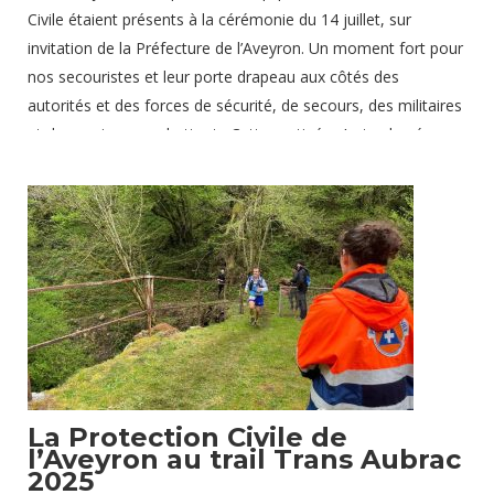
Civile étaient présents à la cérémonie du 14 juillet, sur
invitation de la Préfecture de l’Aveyron. Un moment fort pour
nos secouristes et leur porte drapeau aux côtés des
autorités et des forces de sécurité, de secours, des militaires
et des anciens combattants Cette matinée s’est achevée par
une présentation de nos moyens au grand public. Un grand
merci à tous les bénévoles mobilisés sur cette matinée riche
en symboles Crédit photo : Communication APC 12 –
Préfecture de l’Aveyron
27 juillet 2025
La Protection Civile de
l’Aveyron au trail Trans Aubrac
2025