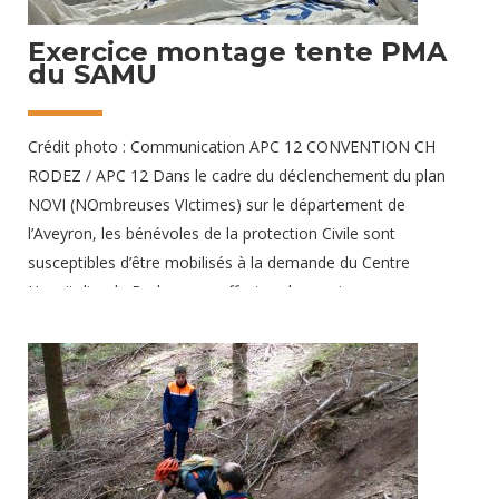
Exercice montage tente PMA
du SAMU
Crédit photo : Communication APC 12 CONVENTION CH
RODEZ / APC 12 Dans le cadre du déclenchement du plan
NOVI (NOmbreuses VIctimes) sur le département de
l’Aveyron, les bénévoles de la protection Civile sont
susceptibles d’être mobilisés à la demande du Centre
Hospitalier de Rodez pour effectuer le montage en urgence
de la tente abritant le PMA (Poste Médical Avancé) du SAMU.
Véritable hôpital reconstitué sur les lieux d’une catastrophe,
ce PMA permet d’accueillir les victimes et de prodiguer des
soins médicaux avant leur orientation vers une structure
adaptée. Récemment, une équipe de cinq bénévoles de la
Protection Civile ont