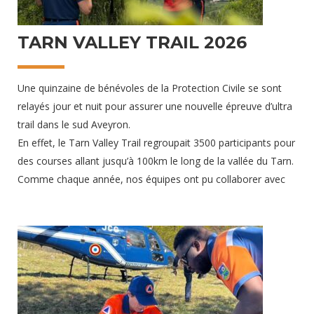
TARN VALLEY TRAIL 2026
Une quinzaine de bénévoles de la Protection Civile se sont
relayés jour et nuit pour assurer une nouvelle épreuve d’ultra
trail dans le sud Aveyron.
En effet, le Tarn Valley Trail regroupait 3500 participants pour
des courses allant jusqu’à 100km le long de la vallée du Tarn.
Comme chaque année, nos équipes ont pu collaborer avec
les unités médicales de LCE. Les ambulances de
Rance&Rougier étaient également présentes pour assurer
les évacuations. Au total, plus d’une dizaine d’équipes étaient
mobilisées tout au long du parcours.
13 mai 2026