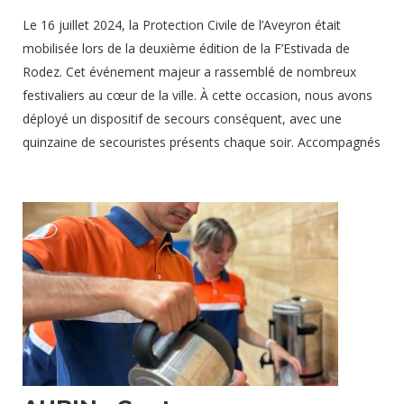
Le 16 juillet 2024, la Protection Civile de l’Aveyron était
mobilisée lors de la deuxième édition de la F’Estivada de
Rodez. Cet événement majeur a rassemblé de nombreux
festivaliers au cœur de la ville. À cette occasion, nous avons
déployé un dispositif de secours conséquent, avec une
quinzaine de secouristes présents chaque soir. Accompagnés
d’au moins deux infirmiers en permanence sur le site. Notre
priorité était claire. Nous voulons garantir la sécurité de tous
les participants et assurer une prise en charge rapide en cas
d’incident. Un dispositif adapté et une collaboration efficace
Durant la F’Estivada, notre équipe a travaillé en
16 juillet 2024