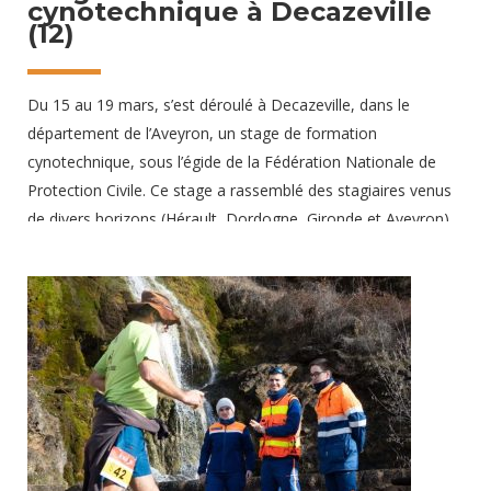
cynotechnique à Decazeville
(12)
Du 15 au 19 mars, s’est déroulé à Decazeville, dans le
département de l’Aveyron, un stage de formation
cynotechnique, sous l’égide de la Fédération Nationale de
Protection Civile. Ce stage a rassemblé des stagiaires venus
de divers horizons (Hérault, Dordogne, Gironde et Aveyron).
Tous sont animés par une même volonté : obtenir le premier
degré de formation pour la qualification en recherche et
sauvetage en décombres. Nouvelle plateforme de formation
cynotechnique : le nouvel espoir de la Protection Civile Ainsi,
c’est à Decazeville, sur le site de décombres en cours
d’aménagement par l’APC12, que les exercices pratiques ont
été menés,
25 mars 2025