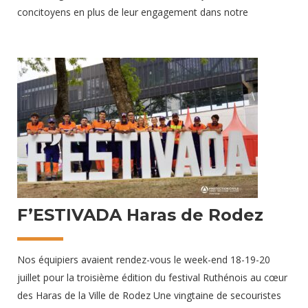
concitoyens en plus de leur engagement dans notre
association de sécurité civile Pour l’occasion, notre mascotte
« BARTAS », animal emblématique de notre département, a
effectué une de ses premières sorties officielles Un grand
bravo à Lucie, Séverine, Christine, Tessa, Clément, Seny,
Vincent, Aurélien et Diwan pour leur don qui représente
l’espoir pour de nombreux malades
21 août 2025
F’ESTIVADA Haras de Rodez
Nos équipiers avaient rendez-vous le week-end 18-19-20
juillet pour la troisième édition du festival Ruthénois au cœur
des Haras de la Ville de Rodez Une vingtaine de secouristes