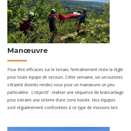
plusieurs centaines de festivaliers. En quelques heures, les
secouristes des Protections Civiles de
26 mai 2024
Manœuvre
Pour être efficaces sur le terrain, l’entraînement reste la règle
pour toute équipe de secours. Cette semaine, six secouristes
s’étaient donnés rendez-vous pour un manœuvre un peu
particulière. L’objectif : réaliser une séquence de brancardage
pour extraire une victime d’une zone boisée. Nos équipes
sont régulièrement confrontées à ce type de missions lors
des DPS réalisés en pleine nature. Les bénévoles ont pu
manipuler leur nouvel outil de travail, un brancard LECCO 2
de la société italienne Kong, adapté aux milieux périlleux et