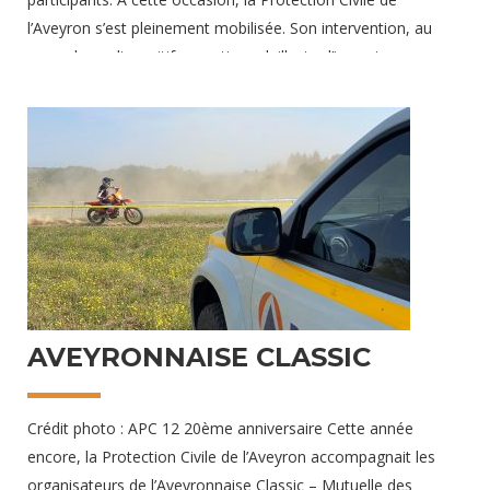
l’Aveyron s’est pleinement mobilisée. Son intervention, au
cœur de ce dispositif exceptionnel, illustre l’importance
croissante de la Protection Civile dans la sécurité des grands
événements sportifs du département. Un dispositif
prévisionnel de secours d’une ampleur inégalée Mobilisée en
nombre, la Protection Civile a déployé un Dispositif
Prévisionnel de Secours (DPS) renforcé. Ils ont donc installé
Deux postes médicaux avancés pour couvrir efficacement les
30 septembre 2024
AVEYRONNAISE CLASSIC
Crédit photo : APC 12 20ème anniversaire Cette année
encore, la Protection Civile de l’Aveyron accompagnait les
organisateurs de l’Aveyronnaise Classic – Mutuelle des