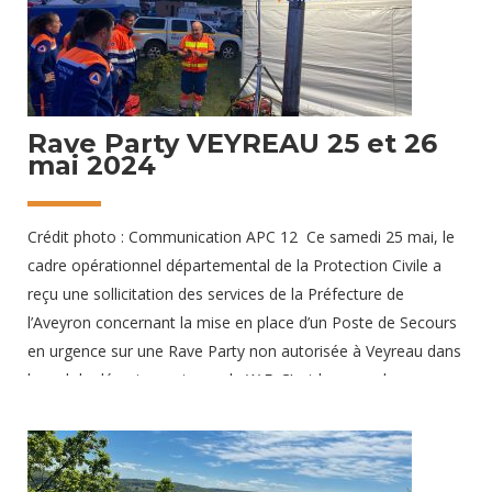
Rave Party VEYREAU 25 et 26
mai 2024
Crédit photo : Communication APC 12 Ce samedi 25 mai, le
cadre opérationnel départemental de la Protection Civile a
reçu une sollicitation des services de la Préfecture de
l’Aveyron concernant la mise en place d’un Poste de Secours
en urgence sur une Rave Party non autorisée à Veyreau dans
le sud du département pour le W.E. C’est la seconde rave
party organisée en Aveyron en un mois ! L’association a été
chargée de l’élaboration du dispositif sanitaire pour encadrer
l’événement, ayant lieu dans une zone reculée et regroupant