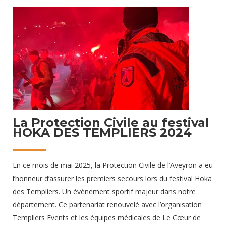
années, en apportant notre expertise et notre engagement
bénévole. Notre mission au Festival des Hospitaliers Notre
équipe de bénévoles se mobilise tout au long du week-end
pour installer et tenir des postes de secours sur les différents
parcours du festival. Grâce à la disponibilité et à la réactivité
30 novembre 2024
La Protection Civile au festival
HOKA DES TEMPLIERS 2024
En ce mois de mai 2025, la Protection Civile de l’Aveyron a eu
l’honneur d’assurer les premiers secours lors du festival Hoka
des Templiers. Un événement sportif majeur dans notre
département. Ce partenariat renouvelé avec l’organisation
Templiers Events et les équipes médicales de Le Cœur de