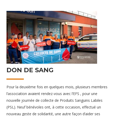
créer au sein de la FNPC, une équipe qui réponde aux critères
exigés par l’INSARAG (International Search and Rescue
Advisory Group – Groupe consultatif international de
recherche et de sauvetage) de l’ONU pour les interventions à
l’international lors de catastrophes naturelles ou de
tremblements de terre. Ce stage visant au développement
des compétences en recherche et sauvetage des bénévoles
de la Protection Civile a vu le jour en Aveyron. En
30 septembre 2025
DON DE SANG
Pour la deuxième fois en quelques mois, plusieurs membres
l’association avaient rendez-vous avec l’EFS , pour une
nouvelle journée de collecte de Produits Sanguins Labiles
(PSL). Neuf bénévoles ont, à cette occasion, effectué un
nouveau geste de solidarité, une autre façon d’aider ses