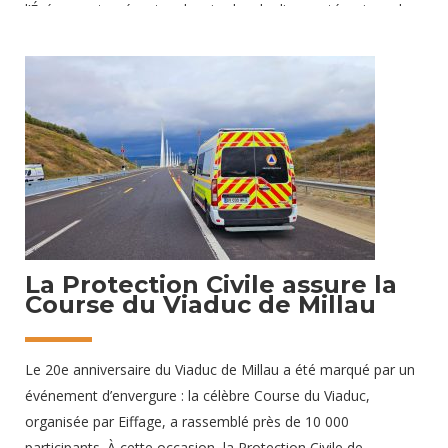
l’Événement, présentes depuis plus de dix ans, témoigne de
la confiance accordée à notre engagement et à notre savoir-
faire. Un dispositif exceptionnel pour un événement
d’envergure Pendant trois jours intenses à Millau, nous avons
mobilisé 27 secouristes pour accompagner plus de 10 000
concurrents. Notre mission : garantir la sécurité de tous
grâce à
25 octobre 2024
La Protection Civile assure la
Course du Viaduc de Millau
Le 20e anniversaire du Viaduc de Millau a été marqué par un
événement d’envergure : la célèbre Course du Viaduc,
organisée par Eiffage, a rassemblé près de 10 000
participants. À cette occasion, la Protection Civile de