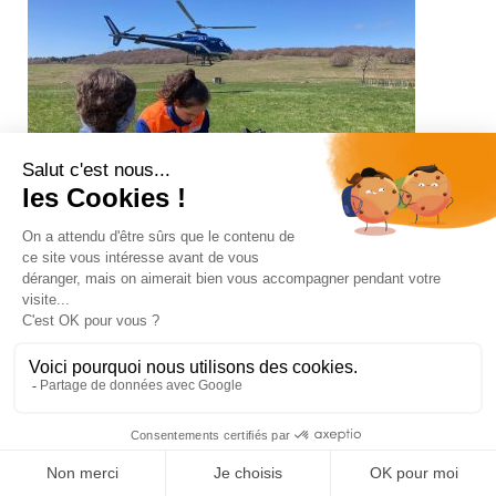
utilisé par de nombreuses équipes de secours en Montagne
en Europe. Crédit photo : A.PEREZ / G.IPPOLITO
12 mai 2024
TRANS AUBRAC 2024
La Protection Civile de l’Aveyron participait le week-end du 20
avril au 17 -ème Trans Aubrac – Trail, célèbre compétition du
Département de l’Aveyron. Samedi, au petit matin, plusieurs
centaines de concurrents se sont élancés de Bertholène pour
rallier Laguiole puis Saint-Geniez.15 secouristes, 3 médecins
et un Infirmier Anesthésiste ont assuré leur sécurité tout au
long du parcours. Plusieurs interventions ont été réalisées,